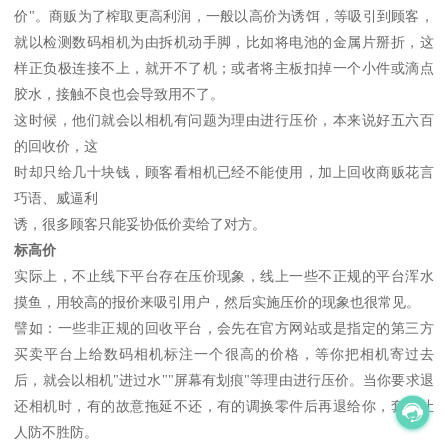
价"。商贩为了榨取更高利润，一般以高价为诱饵，等吸引到顾客，
就以检测数码相机为由拆机动手脚，比如将电池的金属片掰折，这
样正负极连接不上，就开不了机；或者将主板扣掉一个小件或滴点
胶水，接触不良也会导致用不了。
这时候，他们就会以相机有问题为理由进行压价，本来说好五六百
的回收价，这
时却只给几十块钱，顾客看相机已经不能使用，加上回收商贩花言
巧语、威逼利
诱，很多顾客只能妥协低价卖给了对方。
标高价
实际上，不止线下平台存在压价现象，线上一些不正规的平台浑水
摸鱼，用较高的报价来吸引用户，然后实施压价的现象也很常见。
譬如：一些非正规的回收平台，会先在官方网站或是指定的第三方
买卖平台上给数码相机标注一个很高的价格，等你把相机寄过去
后，就会以相机"进过水""屏幕有划痕"等理由进行压价。当你要求退
还相机时，有的故意拖延不还，有的调换零件后再退给你，套路让
人防不胜防。