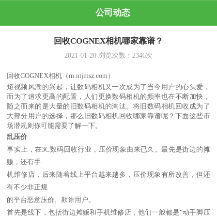
公司动态
回收COGNEX相机哪家靠谱？
2021-01-20
浏览次数：
2346
次
回收COGNEX相机
（m.ntjmsz.com）
短视频风潮的兴起，让数码相机又一次成为了当今用户的心头爱，
而为了追求更高的配置，人们更换数码相机的频率也在不断加快，
随之而来的是大量的旧数码相机的淘汰。将旧数码相机回收成为了
大部分用户的选择，那么旧数码相机回收哪家靠谱呢？下面这些市
场潜规则你可能需要了解一下。
乱压价
事实上，在3C数码回收行业，压价现象由来已久。最先是街边的摊
贩，还有手
机维修店，后来随着线上平台越来越多，压价现象有所改善，但还
有不少非正规
的平台恶意压价、欺诈用户。
首先是线下，包括街边摊贩和手机维修店，他们一般都是"动手脚压