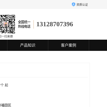
资质认证
13128707396
扫一扫来撩
产品知识
客户案例
/个 起
市福田区