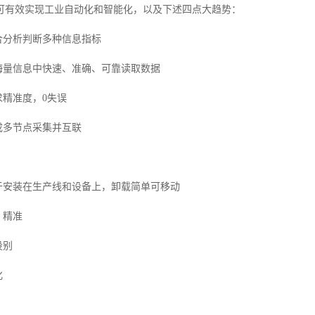
可有效实现工业自动化和智能化，以及下述四点大趋势：
合分析判断多种信息指标
从海量信息中快速、准确、可靠读取数据
求精准度，0失误
成多节点采集并互联
易于安装在生产线和设备上，卸载简单可移动
、精准
设别
化