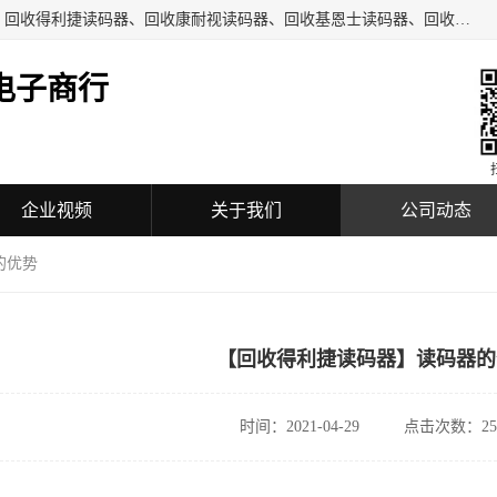
深圳市福田区诚芯源电子商行主要从事：回收COGNEX相机、回收得利捷读码器、回收康耐视读码器、回收基恩士读码器、回收工业自动化设备、机械设备及配件、机电设备及配件、通讯设备、可编程控制器、模块、触摸屏、工业相机、镜头、传感器、放大器、读码器、加密狗等回收业务。
电子商行
企业视频
关于我们
公司动态
的优势
【回收得利捷读码器】读码器的
时间：2021-04-29
点击次数：25