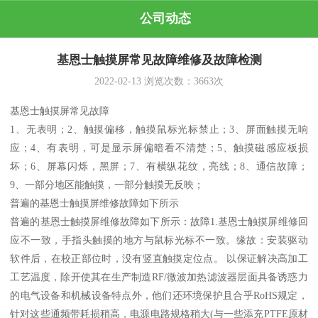
公司动态
基恩士触摸屏常见故障维修及故障检测
2022-02-13
浏览次数：
3663
次
基恩士触摸屏常见故障
1、无表明；2、触摸偏移，触摸鼠标光标禁止；3、屏面触摸无响
应；4、有表明，可是显示屏偏暗看不清楚；5、触摸磁感应板损
坏；6、屏幕闪烁，黑屏；7、有横纵花纹，亮线；8、通信故障；
9、一部分地区能触摸，一部分触摸无反映；
普遍的基恩士触摸屏维修故障如下所示
普遍的基恩士触摸屏维修故障如下所示：故障1.基恩士触摸屏维修回
应不一致，手指头触摸的地方与鼠标光标不一致。缘故：安装驱动
软件后，在校正部位时，没有竖直触摸定位点。 以保证解决高加工
工艺温度，除开使其在生产制造RF/微波加热滤波器层面具备诱惑力
的电气设备和机械设备特点外，他们还环境保护且合乎RoHS规定，
针对这些通频带耗损稍高，电源电路规格稍大(与一些添充PTFE原材