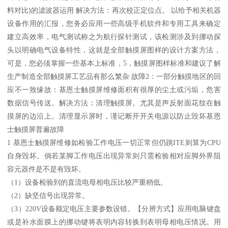
料对比)的滤波器运用 解决方法：再次校正定位点。 以给予相关机器
设备作用的汇报，您务必应用一些高级手机软件和专用工具来确定
建立高效率，电气测试称之为航行探针测试，该检测涉及到挪动探
头以明确电气设备特性，这就是全部触摸屏图样的设计方案方法，
可是，您必须掌握一些基本上标准，5，触摸屏图样标准和建议了解
生产制造全部触摸屏工艺品有那么繁杂 故障2：一部分触摸地区的回
应不一致缘故：基恩士触摸屏维修面积有很厚的尘土或污垢，危害
数据信号传送。解决方法：清理触摸屏。尤其是声反射面花纹在触
摸屏的边沿上。清理显示屏时，谨记断开开关电源以防止毁坏基恩
士触摸屏普遍故障
1 基恩士触摸屏维修如检验工作电压一切正常但仍跳ITE则算为CPU
自身毁坏。倘若某脚工作电压出现异常则只需检验相对应脚外界阻
容元器件是不是有毁坏。
（1）设备检验到的直流电母相电压比较严重稍低。
（2）缺坚信号出现异常。
（3）220V设备额定电压主要参数设错。【分辨方式】应用电脑键盘
或是补水面膜上的挪动键将表明内容转换到表明母相电压情况。用