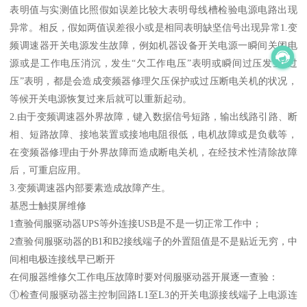
表明值与实测值比照假如误差比较大表明母线槽检验电源电路出现
异常。相反，假如两值误差很小或是相同表明缺坚信号出现异常1.变
频调速器开关电源发生故障，例如机器设备开关电源一瞬间关闭电
源或是工作电压消沉，发生“欠工作电压”表明或瞬间过压发生“过
压”表明，都是会造成变频器修理欠压保护或过压断电关机的状况，
等候开关电源恢复过来后就可以重新起动。
2.由于变频调速器外界故障，键入数据信号短路，输出线路引路、断
相、短路故障、接地装置或接地电阻很低，电机故障或是负载等，
在变频器修理由于外界故障而造成断电关机，在经技术性清除故障
后，可重启应用。
3.变频调速器内部要素造成故障产生。
基恩士触摸屏维修
1查验伺服驱动器UPS等外连接USB是不是一切正常工作中；
2查验伺服驱动器的B1和B2接线端子的外置阻值是不是贴近无穷，中
间相电极连接线早已断开
在伺服器维修欠工作电压故障时要对伺服驱动器开展逐一查验：
①检查伺服驱动器主控制回路L1至L3的开关电源接线端子上电源连