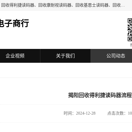
深圳市福田区诚芯源电子商行主要从事：回收COGNEX相机、回收得利捷读码器、回收康耐视读码器、回收基恩士读码器、回收工业自动化设备、机械设备及配件、机电设备及配件、通讯设备、可编程控制器、模块、触摸屏、工业相机、镜头、传感器、放大器、读码器、加密狗等回收业务。
电子商行
企业视频
关于我们
公司动态
揭阳回收得利捷读码器流程
时间：2024-12-28
点击次数：10