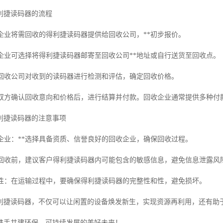
利捷读码器的流程
：企业将需回收的得利捷读码器提供给回收公司，**初步报价。
：企业可选择将得利捷读码器邮寄至回收公司**地址或自行送货至回收点。
估：回收公司对收到的读码器进行检测和评估，确定回收价格。
算：双方确认回收意向和价格后，进行结算并付款。回收企业通常提供多种付
利捷读码器的注意事项
收企业：**选择具备资质、信誉良好的回收企业，确保回收过程。
：在回收前，建议客户得利捷读码器内可能包含的敏感信息，避免信息泄露风
完整性：在运输过程中，要确保得利捷读码器的完整性和性，避免损坏。
利捷读码器，不仅可以让闲置的设备焕发新生，实现资源再利用，还有助
携手共建环保、可持续发展的美好未来！