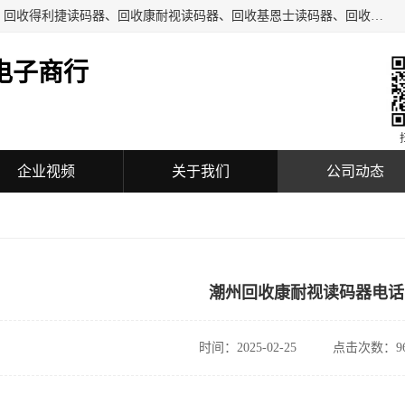
深圳市福田区诚芯源电子商行主要从事：回收COGNEX相机、回收得利捷读码器、回收康耐视读码器、回收基恩士读码器、回收工业自动化设备、机械设备及配件、机电设备及配件、通讯设备、可编程控制器、模块、触摸屏、工业相机、镜头、传感器、放大器、读码器、加密狗等回收业务。
电子商行
企业视频
关于我们
公司动态
潮州回收康耐视读码器电话
时间：2025-02-25
点击次数：96