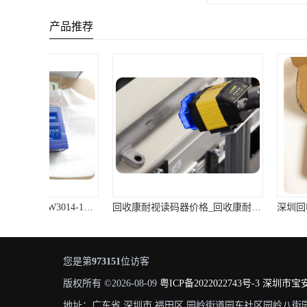
产品推荐
回收康耐视读码器价格_回收康耐视读码器厂家
您是第
973151
位访客
版权所有 ©2026-08-09
粤ICP备2022022743号-3
深圳市宝
地址：广东省 深圳市 福田区 园岭街道园东社区园岭八街园岭