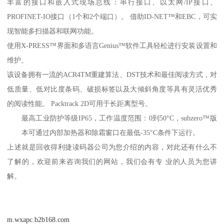
丰富的接口和嵌入式现场总线：串行接口、以太网/IP接口、
PROFINET-IO接口（1个和2个端口）。 借助ID-NET™和EBC，可实
现智能多扫描器和联网功能。
使用X-PRESS™界面和多语言Genius™软件工具轻松进行安装设置和
维护。
该设备拥有一流的ACR4TM重建算法、DST技术和最佳阅读方式，对
低质量、低对比度条码、破损标签以及大倾斜角度等具有灵活优秀
的阅读性能。 Packtrack 2D可用于长距离型号。
最高工业防护等级IP65，工作温度范围：0到50°C，subzero™版
本可通过内部加热器和除霜窗口在最低-35°C条件下运行。
上述就是
回收得利捷读码器
公司为您介绍的内容，对此还有什么不
了解的，欢迎前来咨询我们的网站，我们会有专 业的人员为您讲
解。
m.wxapc.b2b168.com