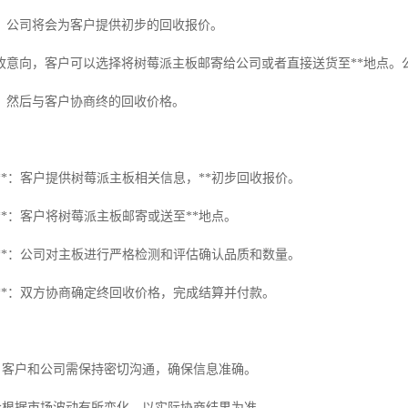
，公司将会为客户提供初步的回收报价。
收意向，客户可以选择将树莓派主板邮寄给公司或者直接送货至**地点。
，然后与客户协商终的回收价格。
报价**：客户提供树莓派主板相关信息，**初步回收报价。
送货**：客户将树莓派主板邮寄或送至**地点。
评估**：公司对主板进行严格检测和评估确认品质和数量。
付款**：双方协商确定终回收价格，完成结算并付款。
中，客户和公司需保持密切沟通，确保信息准确。
能会根据市场波动有所变化，以实际协商结果为准。