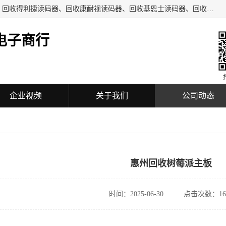
深圳市福田区诚芯源电子商行主要从事：回收COGNEX相机、回收得利捷读码器、回收康耐视读码器、回收基恩士读码器、回收工业自动化设备、机械设备及配件、机电设备及配件、通讯设备、可编程控制器、模块、触摸屏、工业相机、镜头、传感器、放大器、读码器、加密狗等回收业务。
电子商行
企业视频
关于我们
公司动态
惠州回收树莓派主板
时间：2025-06-30
点击次数：16